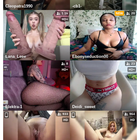
Cleopatra1990
-cb1-
1.1k
20
Lana_Leee
Ebonyseduction00
8
23
Elektra-1
Deidi_sweet
933
964