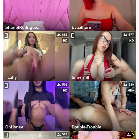
SharlotRodriguez
Evaathorn
683
677
_Lally_
bmw_m8
506
589
OhHoney
Double-Trouble
521
5