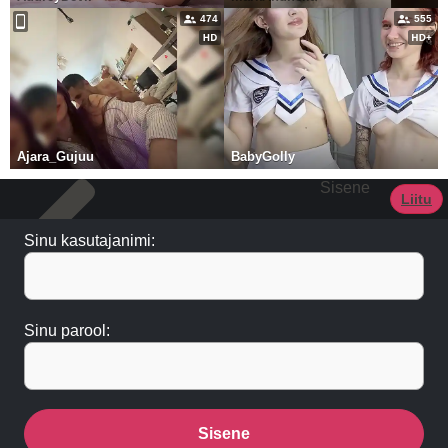
474
555
Ajara_Gujuu
BabyGolly
Sisene
Liitu
Sinu kasutajanimi:
Sinu parool:
Sisene