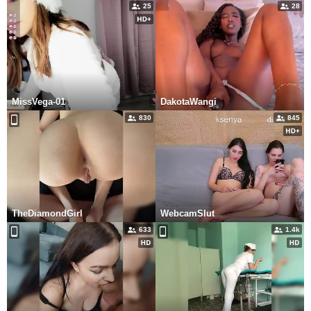
25
28
MissVega-01
DakotaWangi
830
845
TheDiamondGirl
WebcamSlut
633
1.4k