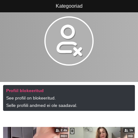
Kategooriad
Profiil blokeeritud
See profiil on blokeeritud.
Selle profiili andmed ei ole saadaval.
Vaadake kohe sarnaseid modelle online
2.4k
1k