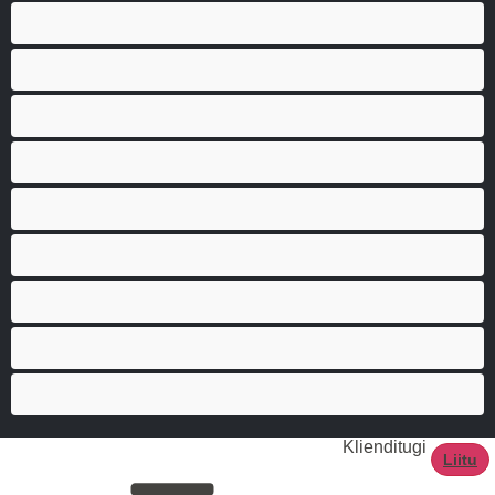
Biseksuaal
Gei
Heteroseksuaal
Karvased
Lihaselised
Paarid
Parimad privaatseteks
Suur peenis
Tudengid
Klienditugi
Liitu