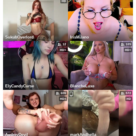
SukubOverlord
IrisMilano
12
105
ElyCandyCurse
BlancheLuxe
606
572
AudreyDevil
markAndhella