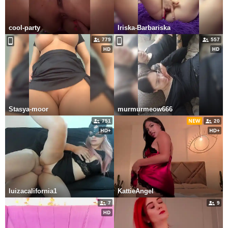
cool-party
Iriska-Barbariska
779
557
Stasya-moor
murmurmeow666
751
20
luizacalifornia1
KattieAngel
7
9