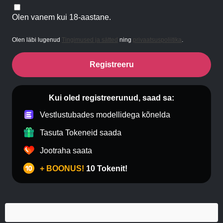
Olen vanem kui 18-aastane.
Olen läbi lugenud
Tingimused ja sätted
ning
privaatsuspoliitika
.
Registreeru
Kui oled registreerunud, saad sa:
Vestlustubades modellidega kõnelda
Tasuta Tokeneid saada
Jootraha saata
+ BOONUS!
10 Tokenit!
Anaal