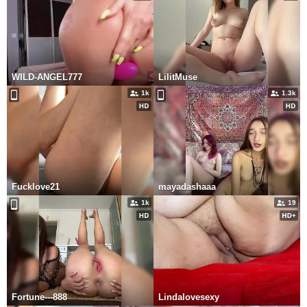
WILD-ANGEL777
LilitMuse
1k
1.3k
Fucklove21
mayadashaaa
1k
19
Fortune---888
Lindalovesexy